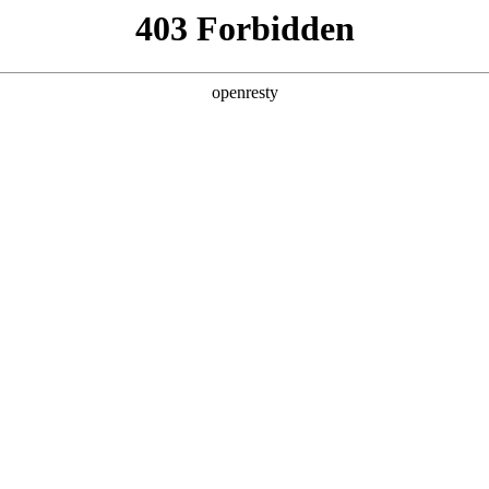
产品
解决方案
关于我们
是博数据管理平台（DMP
景，能帮助品牌科学制定营销策
，挖掘高潜人群并沉淀营销人群资产，